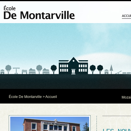
ACCU
École De Montarville
> Accueil
Mozaï